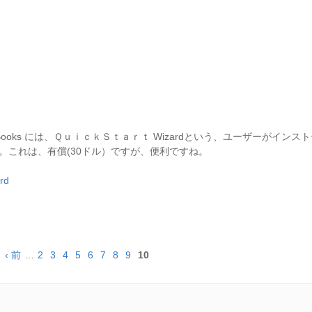
tBooks には、ＱｕｉｃｋＳｔａｒｔ Wizardという、ユーザーがイン
。これは、有償(30ドル）ですが、便利ですね。
rd
‹ 前
…
2
3
4
5
6
7
8
9
10