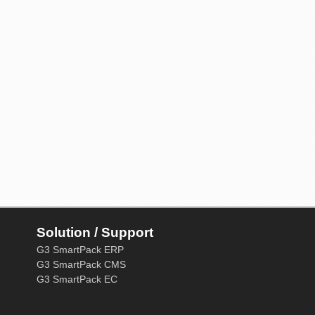
Solution / Support
G3 SmartPack ERP
G3 SmartPack CMS
G3 SmartPack EC