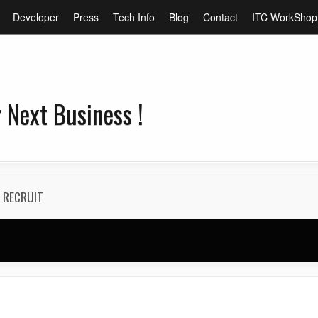
メ
Developer
Press
Tech Info
Blog
Contact
ITC WorkShop
イ
ン
コ
ン
 Next Business !
テ
ン
ツ
に
移
RECRUIT
動