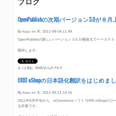
ブログ
在
a
地
r
OpenPublishの次期バージョン3.0
y
By
kazu
on
木, 2011-08-04 11:49
m
OpenPublishの新しいバージョン 3.0 が開発元でベ
e
期待します。
n
u
O
もっと読む
KAZUさんのブログ
P
E
OXID eShopの日本語化翻訳をはじめま
N
P
U
By
kazu
on
火, 2011-06-21 14:16
B
2011年6月中旬から、eCommerceソフト OXID e
L
I
る作業です。
S
H