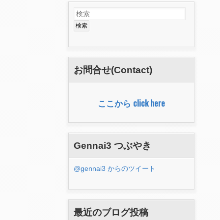
検
検
索
索
フ
ォ
お問合せ(Contact)
ー
ム
ここから click here
Gennai3 つぶやき
@gennai3 からのツイート
最近のブログ投稿