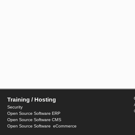
Training / Hosting
Security
Open Source Software ERP
Open Source Software CMS
Open Source Software eCommerce