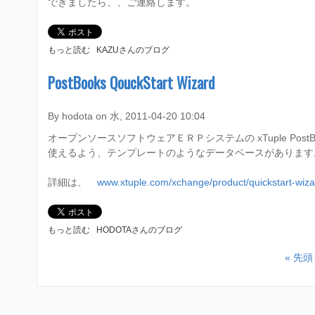
できましたら、、ご連絡します。
の
次
期
バ
O
もっと読む
KAZUさんのブログ
ー
X
ジ
I
PostBooks QouckStart Wizard
ョ
D
ン
E
3
S
By
hodota
on
水, 2011-04-20 10:04
.
H
0
オープンソースソフトウェアＥＲＰシステムの xTuple Pos
O
が
P
使えるよう、テンプレートのようなデータベースがあります
８
の
月
日
詳細は、
www.xtuple.com/xchange/product/quickstart-wiza
上
本
旬
語
に
化
リ
翻
P
もっと読む
HODOTAさんのブログ
リ
訳
O
ー
を
S
« 先頭
ス
は
ペ
T
さ
じ
B
ー
れ
め
O
そ
ま
O
ジ
う