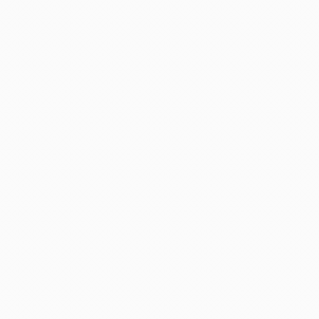
し
K
に
た
S
つ
に
Q
い
つ
O
て
い
U
て
C
K
S
T
A
R
T
W
I
Z
A
R
D
に
つ
い
て