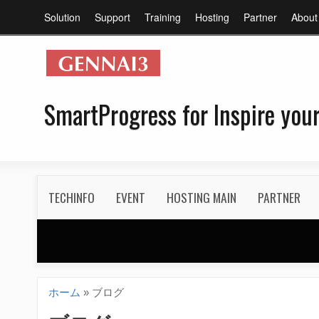
メ
Solution
Support
Training
Hosting
Partner
About
イ
ン
メ
ニ
SmartProgress for Inspire your
ュ
ー
S
TECHINFO
EVENT
HOSTING MAIN
PARTNER
e
c
o
n
ホーム
»
ブログ
現
d