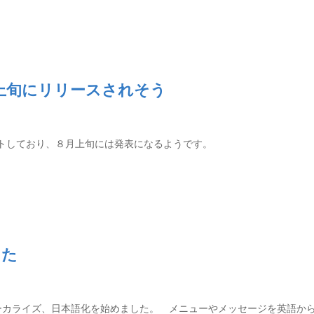
が８月上旬にリリースされそう
ータテストしており、８月上旬には発表になるようです。
した
Shopのローカライズ、日本語化を始めました。 メニューやメッセージを英語