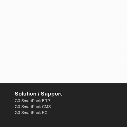
Solution / Support
G3 SmartPack ERP
G3 SmartPack CMS
G3 SmartPack EC