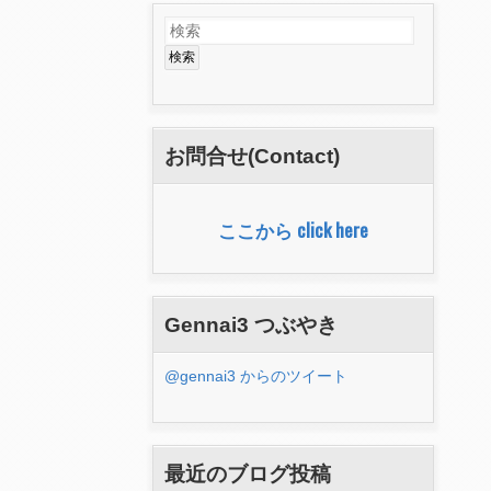
検
検
索
索
フ
ォ
お問合せ(Contact)
ー
ム
ここから click here
Gennai3 つぶやき
@gennai3 からのツイート
最近のブログ投稿