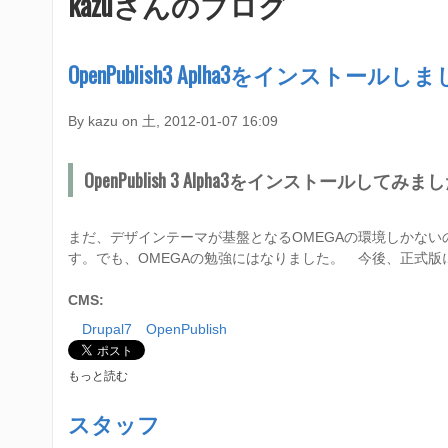
kazuさんのブログ
在
a
地
r
OpenPublish3 Aplha3をインストールし
y
By
kazu
on
土, 2012-01-07 16:09
m
e
OpenPublish 3 Alpha3をインストールしてみま
n
まだ、デザインテーマが基盤となるOMEGAの環境しかない
u
す。でも、OMEGAの勉強にはなりました。 今後、正式
CMS:
Drupal7 OpenPublish
O
もっと読む
P
E
スタッフ
N