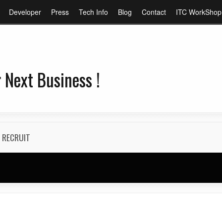
メ
Developer
Press
Tech Info
Blog
Contact
ITC WorkShop
イ
ン
コ
ン
 Next Business !
テ
ン
ツ
に
移
RECRUIT
動