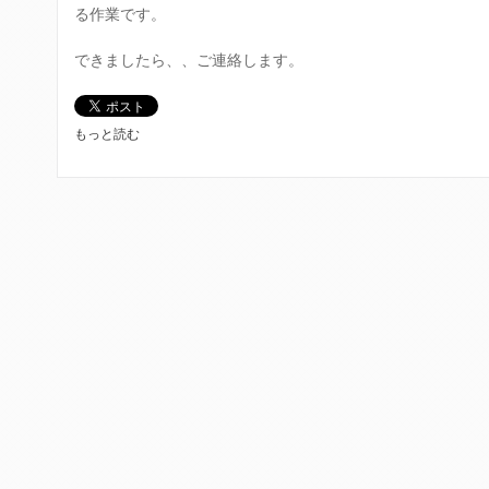
に
I
る作業です。
つ
S
い
H
できましたら、、ご連絡します。
て
の
次
期
バ
O
もっと読む
ー
X
ジ
I
ョ
D
ン
E
3
S
.
H
0
O
が
P
８
の
月
日
上
本
旬
語
に
化
リ
翻
リ
訳
ー
を
ス
は
さ
じ