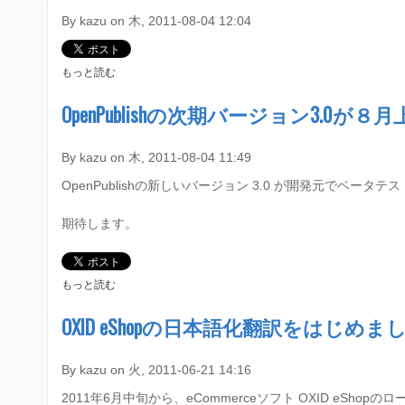
P
U
By
kazu
on
木, 2011-08-04 12:04
B
L
I
ス
もっと読む
S
タ
H
ッ
OpenPublishの次期バージョン3.0
3
フ
A
に
P
つ
By
kazu
on
木, 2011-08-04 11:49
L
い
H
OpenPublishの新しいバージョン 3.0 が開発元でベ
て
A
3
期待します。
を
イ
ン
ス
O
もっと読む
ト
P
ー
E
OXID eShopの日本語化翻訳をはじめま
ル
N
し
P
ま
U
By
kazu
on
火, 2011-06-21 14:16
し
B
た
2011年6月中旬から、eCommerceソフト OXID e
L