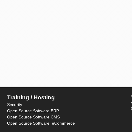
Training / Hosting
Security
Open Source Software ERP
Open Source Software CMS
Open Source Software eCommerce