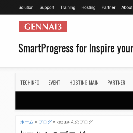
メ
Solution
Support
Training
Hosting
Partner
About
イ
ン
メ
ニ
SmartProgress for Inspire your
ュ
ー
S
TECHINFO
EVENT
HOSTING MAIN
PARTNER
e
c
o
n
ホーム
»
ブログ
»
kazuさんのブログ
現
d