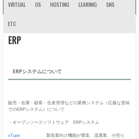
VIRTUAL
OS
HOSTING
LEARINIG
SNS
n
d
ETC
ホーム
»
Tech Info
»
ERP
a
現
ERP
r
在
y
地
m
ERPシステムについて
e
n
u
販売・在庫・顧客・生産管理などの業務システム（広義な意味
でのERPシステム）について
・オープンソースソフトウェア ERPシステム
xTupe
製造業向け機能が豊富、流通業、小売り