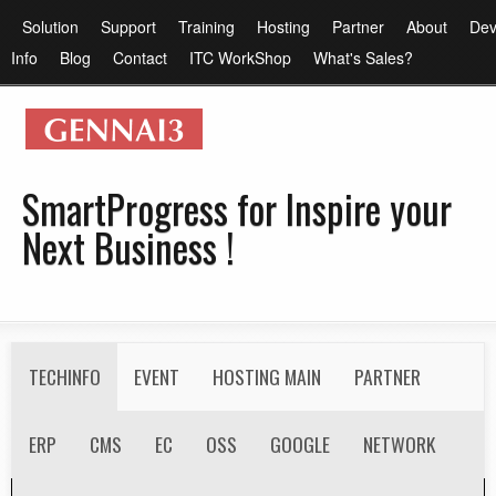
メ
メ
Solution
Support
Training
Hosting
Partner
About
Dev
イ
イ
Info
Blog
Contact
ITC WorkShop
What's Sales?
ン
ン
コ
メ
ン
ニ
テ
ュ
SmartProgress for Inspire your
ン
ー
Next Business !
ツ
に
移
動
S
TECHINFO
EVENT
HOSTING MAIN
PARTNER
e
c
ERP
RECRUIT
CMS
EC
OSS
GOOGLE
NETWORK
o