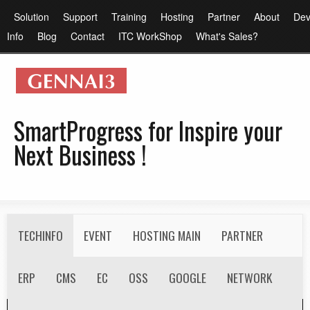
メ
メ
Solution
Support
Training
Hosting
Partner
About
Dev
イ
イ
Info
Blog
Contact
ITC WorkShop
What's Sales?
ン
ン
コ
メ
ン
ニ
テ
ュ
SmartProgress for Inspire your
ン
ー
Next Business !
ツ
に
移
動
S
TECHINFO
EVENT
HOSTING MAIN
PARTNER
e
c
ERP
RECRUIT
CMS
EC
OSS
GOOGLE
NETWORK
o