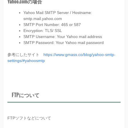
Yahoo.comの場合
Yahoo Mail SMTP Server / Hostname:
smtp.mail.yahoo.com
SMTP Port Number: 465 or 587
Encryption: TLS/ SSL
SMTP Username: Your Yahoo mail address
SMTP Password: Your Yahoo mail password
参考にしたサイト
https://www.gmass.co/blog/yahoo-smtp-
settings/#yahoosmtp
FTPについて
FTPソフトなどについて