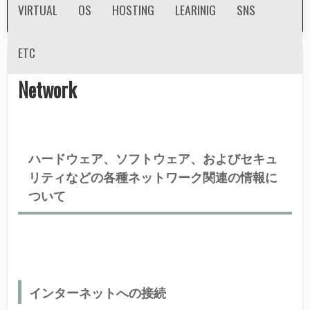
VIRTUAL
OS
HOSTING
LEARINIG
SNS
n
d
ETC
ホーム
»
Tech Info
»
Network
a
現
Network
r
在
y
地
m
ハードウェア、ソフトウェア、およびセキュ
e
リティなどの各種ネットワーク関連の情報に
n
ついて
u
インターネットへの接続