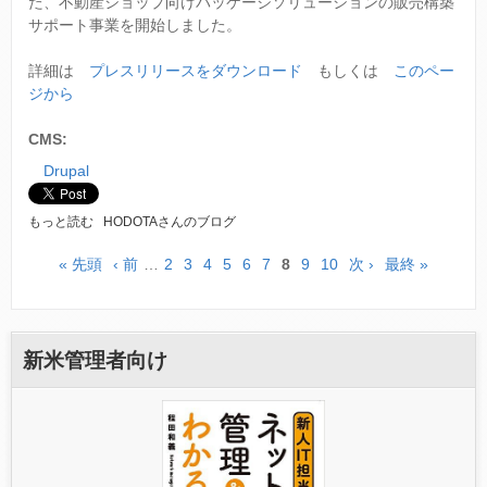
た、不動産ショップ向けパッケージソリューションの販売構築
い
サポート事業を開始しました。
て
詳細は
プレスリリースをダウンロード
もしくは
このペー
ジから
CMS:
Drupal
不
もっと読む
HODOTAさんのブログ
動
産
« 先頭
‹ 前
…
2
3
4
5
6
7
8
9
10
次 ›
最終 »
ペ
シ
ョ
ー
ッ
プ
ジ
新米管理者向け
向
け
サ
イ
ト
構
築