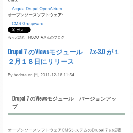
CMS:
C
Acquia Drupal OpenAtrium
H
オープンソースソフトウェア:
に
つ
CMS Groupware
い
て
O
もっと読む
HODOTAさんのブログ
P
E
Drupal 7 のViewsモジュール 7.x-3.0 が１
N
２月１８日にリリース
A
T
R
By
hodota
on
日, 2011-12-18 11:54
I
U
M
が
Drupal 7 のViewsモジュール バージョンアッ
す
ぐ
プ
に
使
え
る
ホ
オープンソースソフトウェアCMSシステムのDrupal 7 の拡張