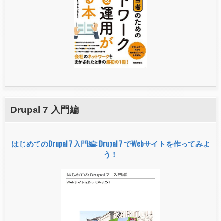
簡
単
パ
ッ
ケ
ー
ジ
に
つ
い
て
Drupal 7 入門編
はじめてのDrupal 7 入門編: Drupal 7 でWebサイトを作ってみよ
う！