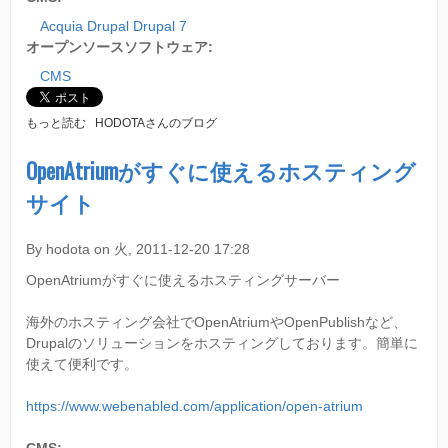
Acquia Drupal Drupal 7
オープンソースソフトウェア:
CMS
D
もっと読む
HODOTAさんのブログ
R
U
OpenAtriumがすぐに使えるホスティング
P
サイト
A
L
7
By
hodota
on
火, 2011-12-20 17:28
の
デ
OpenAtriumがすぐに使えるホスティングサーバー
ザ
イ
ン
海外のホスティング会社でOpenAtriumやOpenPublishなど、
テ
Drupalのソリューションをホスティングしております。簡単に
ー
使えて便利です。
マ
https://www.webenabled.com/application/open-atrium
T
O
U