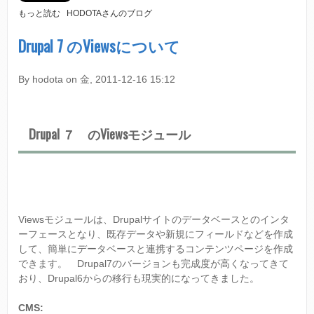
に
O
もっと読む
HODOTAさんのブログ
リ
P
リ
E
Drupal 7 のViewsについて
ー
N
ス
A
に
T
つ
By
hodota
on
金, 2011-12-16 15:12
R
い
I
て
U
M
Drupal ７ のViewsモジュール
1
.
1
が
リ
リ
ー
Viewsモジュールは、Drupalサイトのデータベースとのインタ
ス
ーフェースとなり、既存データや新規にフィールドなどを作成
さ
して、簡単にデータベースと連携するコンテンツページを作成
れ
できます。 Drupal7のバージョンも完成度が高くなってきて
ま
おり、Drupal6からの移行も現実的になってきました。
し
た
。
CMS: