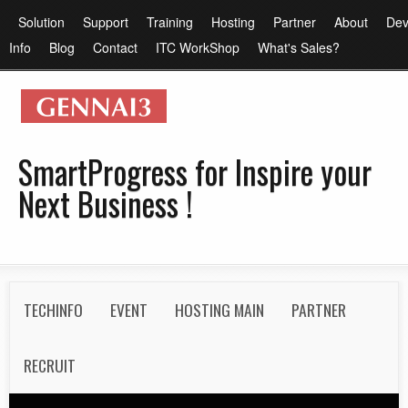
メ
メ
Solution
Support
Training
Hosting
Partner
About
Dev
イ
イ
Info
Blog
Contact
ITC WorkShop
What's Sales?
ン
ン
コ
メ
ン
ニ
テ
ュ
SmartProgress for Inspire your
ン
ー
Next Business !
ツ
に
移
動
S
TECHINFO
EVENT
HOSTING MAIN
PARTNER
e
c
RECRUIT
o