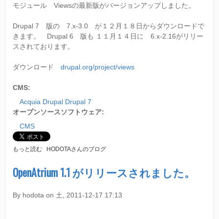
ス
モジュール Viewsの最新版がバージョンアップしました。
テ
ィ
Drupal 7 版の 7.x-3.0 が１２月１８日からダウンロードで
ン
きます。 Drupal 6 版も １１月１４日に 6.x-2.16がリリー
グ
サ
スされております。
イ
ト
ダウンロード
drupal.org/project/views
に
つ
CMS:
い
て
Acquia Drupal Drupal 7
オープンソースソフトウェア:
CMS
D
もっと読む
HODOTAさんのブログ
R
U
OpenAtrium 1.1 がリリースされました。
P
A
L
By
hodota
on
土, 2011-12-17 17:13
7
の