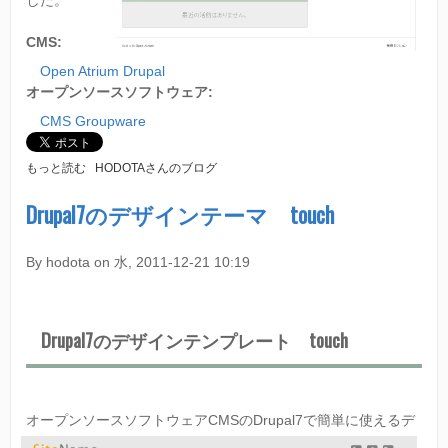
て
CMS:
Open Atrium Drupal
オープンソースソフトウェア:
CMS Groupware
O
もっと読む
HODOTAさんのブログ
P
E
Drupal7のデザインテーマ touch
N
A
T
By
hodota
on
水, 2011-12-21 10:19
R
I
U
M
Drupal7のデザインテンプレート touch
1
.
1
を
オープンソースソフトウェアCMSのDrup
al7で簡単に使えるデ
使
っ