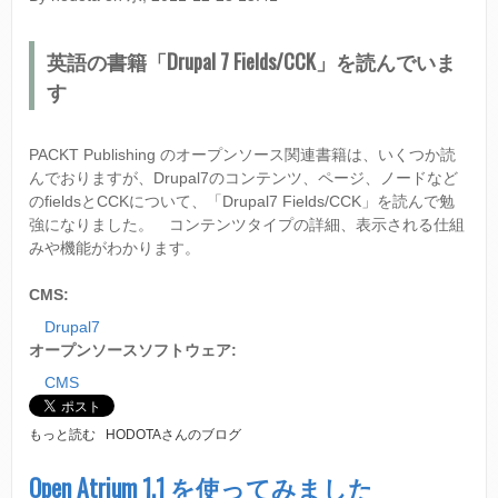
ス
作
C
成
M
英語の書籍「Drupal 7 Fields/CCK」を読んでいま
に
S
つ
す
D
い
R
て
U
P
PACKT Publishing のオープンソース関連書籍は、いくつか読
A
んでおりますが、Drupal7のコンテンツ、ページ、ノードなど
L
のfieldsとCCKについて、「Drupal7 Fields/CCK」を読んで勉
7
強になりました。 コンテンツタイプの詳細、表示される仕組
の
みや機能がわかります。
デ
ザ
イ
CMS:
ン
Drupal7
テ
オープンソースソフトウェア:
ー
マ
CMS
を
開
発
書
もっと読む
HODOTAさんのブログ
に
籍
つ
D
Open Atrium 1.1 を使ってみました
い
R