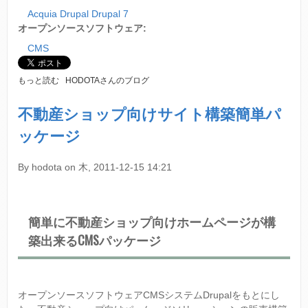
に
Acquia Drupal Drupal 7
つ
い
オープンソースソフトウェア:
て
CMS
D
もっと読む
HODOTAさんのブログ
R
U
不動産ショップ向けサイト構築簡単パ
P
ッケージ
A
L
7
By
hodota
on
木, 2011-12-15 14:21
の
V
I
E
簡単に不動産ショップ向けホームページが構
W
S
築出来るCMSパッケージ
に
つ
い
て
に
オープンソースソフトウェアCMSシステムDrupalをもとにし
つ