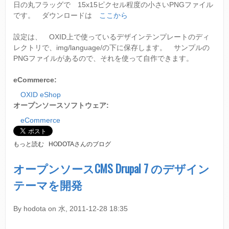
日の丸フラッグで 15x15ピクセル程度の小さいPNGファイル
です。 ダウンロードは
ここから
設定は、 OXID上で使っているデザインテンプレートのディ
レクトリで、img/language/の下に保存します。 サンプルの
PNGファイルがあるので、それを使って自作できます。
eCommerce:
OXID eShop
オープンソースソフトウェア:
eCommerce
オ
もっと読む
HODOTAさんのブログ
ー
プ
オープンソースCMS Drupal 7 のデザイン
ン
テーマを開発
ソ
ー
ス
By
hodota
on
水, 2011-12-28 18:35
E
C
サ