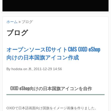
n
d
ホーム
»
ブログ
a
現
ブログ
r
在
y
地
オープンソースECサイトCMS OXID eShop
m
向けの日本国旗アイコン作成
e
n
By
hodota
on
木, 2011-12-29 14:56
u
OXID eShop向けの日本国旗アイコンを自作
OXIDで日本語画面向け国旗をイメージ画像を作りました。