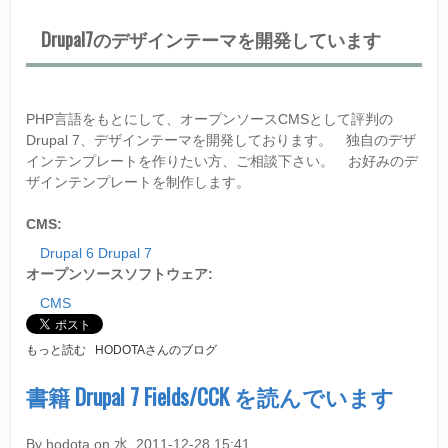
イ
Drupal7のデザインテーマを開発しています
ト
C
M
S
O
PHP言語をもとにして、オープンソースCMSとして評判の
X
Drupal 7、デザインテーマを開発しております。 独自のデザ
I
D
インテンプレートを作りたい方、ご相談下さい。 お好みのデ
E
ザインテンプレートを制作します。
S
H
CMS:
O
P
Drupal 6 Drupal 7
向
オープンソースソフトウェア:
け
CMS
の
日
本
オ
もっと読む
HODOTAさんのブログ
国
ー
旗
プ
書籍 Drupal 7 Fields/CCK を読んでいます
ア
ン
イ
ソ
コ
ー
By
hodota
on
水, 2011-12-28 15:41
ン