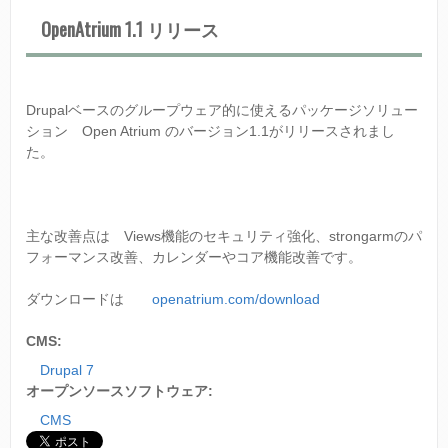
V
I
OpenAtrium 1.1 リリース
E
W
S
モ
Drupalベースのグループウェア的に使えるパッケージソリュー
ジ
ュ
ション Open Atrium のバージョン1.1がリリースされまし
ー
た。
ル
7
.
主な改善点は Views機能のセキュリティ強化、strongarmのパ
X
-
フォーマンス改善、カレンダーやコア機能改善です。
3
.
ダウンロードは
openatrium.com/download
0
が
CMS:
１
２
Drupal 7
月
オープンソースソフトウェア:
１
８
CMS
日