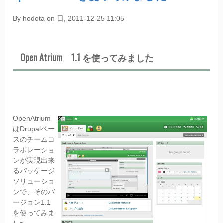
て
U
P
By
hodota
on
日, 2011-12-25 11:05
A
L
7
F
Open Atrium 1.1 を使ってみました
I
E
L
D
S
/
C
OpenAtrium
C
はDrupalベー
K
スのチームコ
を
ラボレーショ
読
ンが実現出来
ん
で
るパッケージ
い
ソリューショ
ま
ンで、そのバ
す
ージョン1.1
に
を使ってみま
つ
した。
い