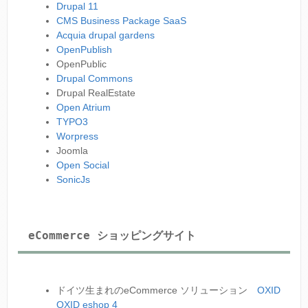
Drupal 11
CMS Business Package SaaS
Acquia drupal gardens
OpenPublish
OpenPublic
Drupal Commons
Drupal RealEstate
Open Atrium
TYPO3
Worpress
Joomla
Open Social
SonicJs
eCommerce ショッピングサイト
ドイツ生まれのeCommerce ソリューション
OXID
OXID eshop 4