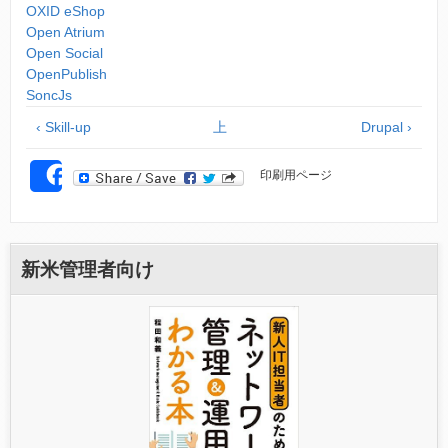
OXID eShop
Open Atrium
Open Social
OpenPublish
SoncJs
‹ Skill-up
上
Drupal ›
印刷用ページ
SHARE
新米管理者向け