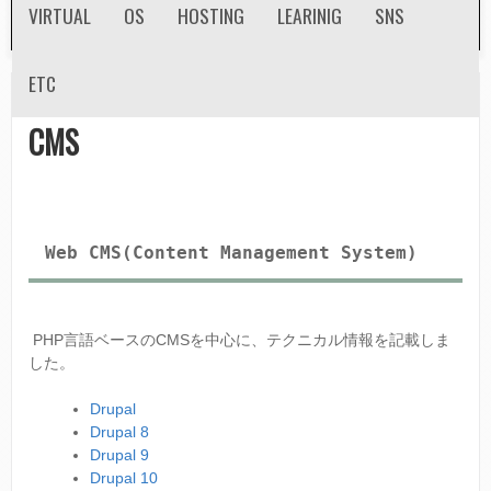
VIRTUAL
OS
HOSTING
LEARINIG
SNS
n
d
ETC
ホーム
»
Tech Info
»
CMS
a
現
CMS
r
在
y
地
m
Web CMS(Content Management System)
e
n
u
PHP言語ベースのCMSを中心に、テクニカル情報を記載しま
した。
Drupal
Drupal 8
Drupal 9
D
rupal 10