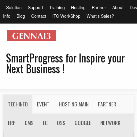
メ
メ
Solution
Support
Training
Hosting
Partner
About
Dev
イ
イ
Info
Blog
Contact
ITC WorkShop
What's Sales?
ン
ン
コ
メ
ン
ニ
テ
ュ
SmartProgress for Inspire your
ン
ー
Next Business !
ツ
に
移
動
S
TECHINFO
EVENT
HOSTING MAIN
PARTNER
e
c
ERP
RECRUIT
CMS
EC
OSS
GOOGLE
NETWORK
o