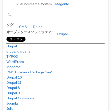
eCommerce system
Magento
ほか
タグ:
CMS
Drupal
オープンソースソフトウェア:
Drupal
Drupal
drupal gardens
TYPO3
WordPress
Magento
CMS Business Package SaaS
Drupal 10
Drupal 11
Drupal 8
Drupal 9
Drupal Commons
Joomla
Julio