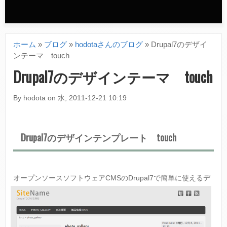
n
d
ホーム
»
ブログ
»
hodotaさんのブログ
»
Drupal7のデザイ
a
現
ンテーマ touch
r
在
Drupal7のデザインテーマ touch
y
地
By
hodota
on
水, 2011-12-21 10:19
m
e
Drupal7のデザインテンプレート touch
n
u
オープンソースソフトウェアCMSのDrup
al7で簡単に使えるデ