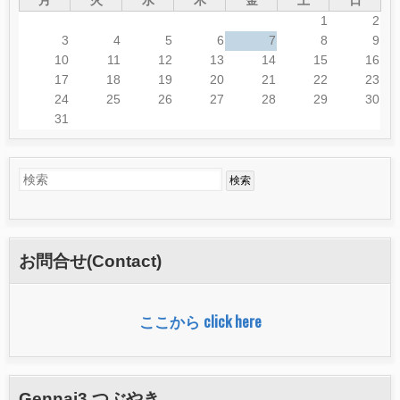
月
火
水
木
金
土
日
1
2
3
4
5
6
7
8
9
10
11
12
13
14
15
16
17
18
19
20
21
22
23
24
25
26
27
28
29
30
31
検
検
索
索
フ
お問合せ(Contact)
ォ
ー
ここから click here
ム
Gennai3 つぶやき