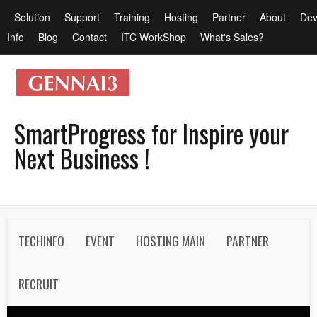
メ
メ
Solution
Support
Training
Hosting
Partner
About
Dev
イ
イ
Info
Blog
Contact
ITC WorkShop
What's Sales?
ン
ン
コ
メ
ン
ニ
テ
ュ
SmartProgress for Inspire your
ン
ー
Next Business !
ツ
に
移
動
S
TECHINFO
EVENT
HOSTING MAIN
PARTNER
e
c
RECRUIT
o