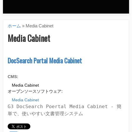
n
d
ホーム
»
Media Cabinet
a
現
Media Cabinet
r
在
y
地
DocSearch Portal Media Cabinet
m
e
CMS:
n
Media Cabinet
u
オープンソースソフトウェア:
Media Cabinet
G3 DocSearch Poertal Media Cabinet - 簡
単で、使いやすい文書管理システム