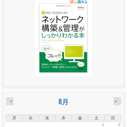
8月
«
»
月
火
水
木
金
土
日
1
2