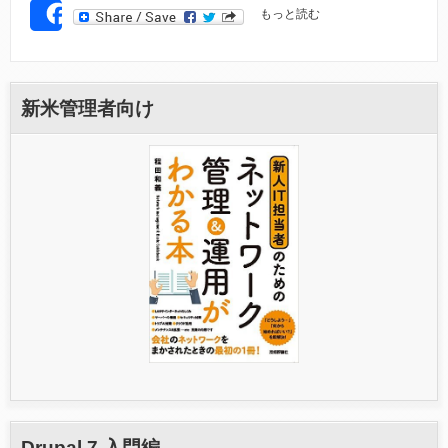
D
もっと読む
SHARE
O
C
S
E
A
新米管理者向け
R
C
H
P
O
R
T
A
L
M
E
D
I
A
C
A
B
I
N
Drupal 7 入門編