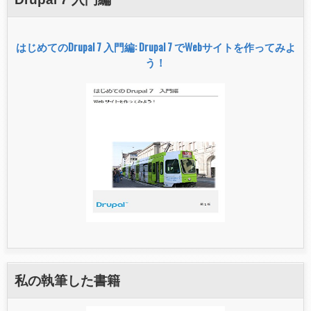
E
T
に
はじめてのDrupal 7 入門編: Drupal 7 でWebサイトを作ってみよ
つ
い
う！
て
私の執筆した書籍