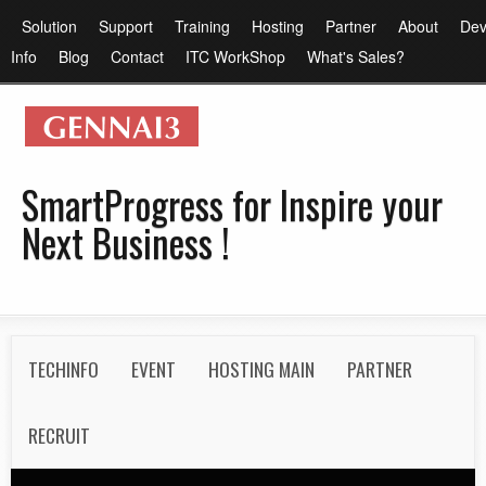
メ
メ
Solution
Support
Training
Hosting
Partner
About
Dev
イ
イ
Info
Blog
Contact
ITC WorkShop
What's Sales?
ン
ン
コ
メ
ン
ニ
テ
ュ
SmartProgress for Inspire your
ン
ー
Next Business !
ツ
に
移
動
S
TECHINFO
EVENT
HOSTING MAIN
PARTNER
e
c
RECRUIT
o