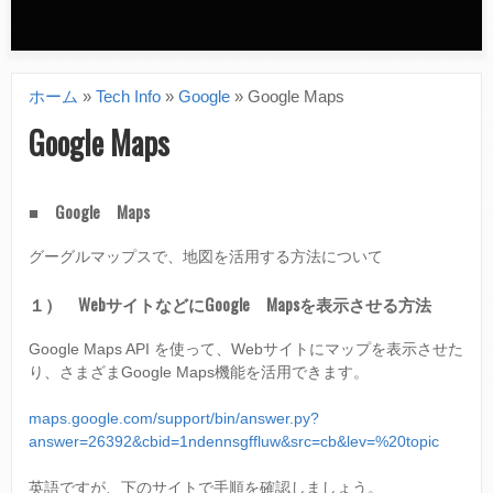
n
d
ホーム
»
Tech Info
»
Google
»
Google Maps
a
現
Google Maps
r
在
y
地
■ Google Maps
m
グーグルマップスで、地図を活用する方法について
e
n
１） WebサイトなどにGoogle Mapsを表示させる方法
u
Google Maps API を使って、Webサイトにマップを表示させた
り、さまざまGoogle Maps機能を活用できます。
maps.google.com/support/bin/answer.py?
answer=26392&cbid=1ndennsgffluw&src=cb&lev=%20topic
英語ですが、下のサイトで手順を確認しましょう。