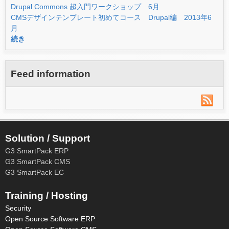
Drupal Commons 超入門ワークショップ 6月
CMSデザインテンプレート初めてコース Drupal編 2013年6
月
続き
Feed information
Solution / Support
G3 SmartPack ERP
G3 SmartPack CMS
G3 SmartPack EC
Training / Hosting
Security
Open Source Software ERP