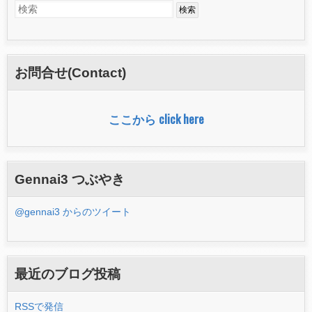
検
検
索
索
フ
お問合せ(Contact)
ォ
ー
ここから click here
ム
Gennai3 つぶやき
@gennai3 からのツイート
最近のブログ投稿
RSSで発信