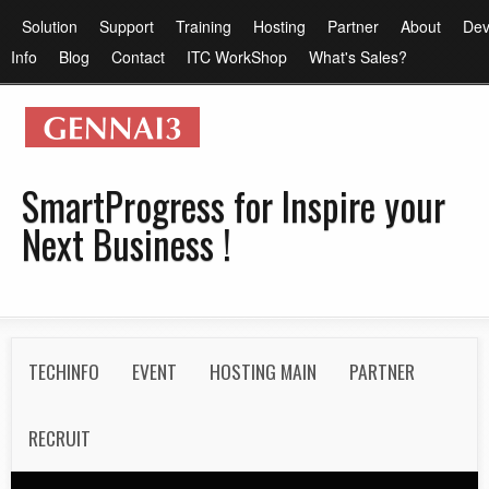
メ
メ
Solution
Support
Training
Hosting
Partner
About
Dev
イ
イ
Info
Blog
Contact
ITC WorkShop
What's Sales?
ン
ン
コ
メ
ン
ニ
テ
ュ
SmartProgress for Inspire your
ン
ー
Next Business !
ツ
に
移
動
S
TECHINFO
EVENT
HOSTING MAIN
PARTNER
e
c
RECRUIT
o