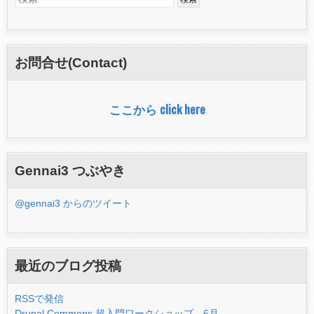
検
索
索
フ
お問合せ(Contact)
ォ
ー
ここから click here
ム
Gennai3 つぶやき
@gennai3 からのツイート
最近のブログ投稿
RSSで発信
Drupal Commons 超入門ワークショップ 6月