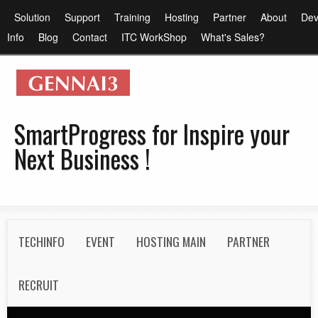
メ
メ
Solution
Support
Training
Hosting
Partner
About
Dev
イ
イ
Info
Blog
Contact
ITC WorkShop
What's Sales?
ン
ン
コ
メ
ン
ニ
テ
ュ
SmartProgress for Inspire your
ン
ー
Next Business !
ツ
に
移
動
S
TECHINFO
EVENT
HOSTING MAIN
PARTNER
e
c
RECRUIT
o