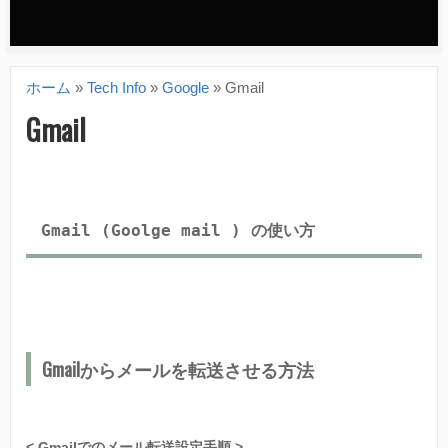
n
d
ホーム
»
Tech Info
»
Google
»
Gmail
a
現
Gmail
r
在
y
地
m
Gmail (Goolge mail ) の使い方
e
n
u
Gmailからメールを転送させる方法
< Gmailでのメール転送設定手順 >