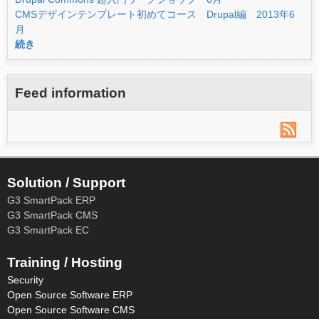
CMSデザインテンプレート初めてコース Drupal編 2013年6
月
続き
Feed information
Solution / Support
G3 SmartPack ERP
G3 SmartPack CMS
G3 SmartPack EC
Training / Hosting
Security
Open Source Software ERP
Open Source Software CMS