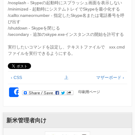
/nosplash - Skypeの起動時にスプラッシュ画面を表示しない
/minimized - 起動時にシステムトレイでSkypeを最小化する
/callto:nameornumber - 指定したSkype名または電話番号を呼
び出す
/shutdown - Skypeを閉じる
/secondary - 追加のskype.exeインスタンスの開始を許可する
実行したいコマンドを設定し、テキストファイルで xxx.cmd
ファイルを実行できるようにする。
‹ CSS
上
マザーボード ›
印刷用ページ
SHARE
新米管理者向け