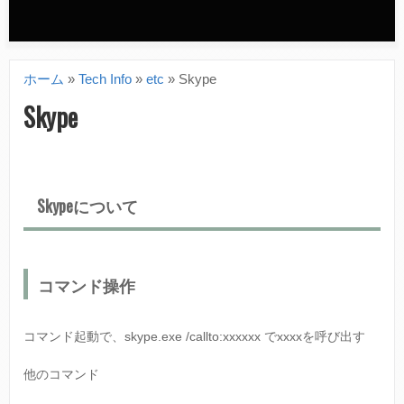
n
d
ホーム
»
Tech Info
»
etc
»
Skype
a
現
Skype
r
在
y
地
m
Skypeについて
e
n
u
コマンド操作
コマンド起動で、skype.exe /callto:xxxxxx でxxxxを呼び出す
他のコマンド