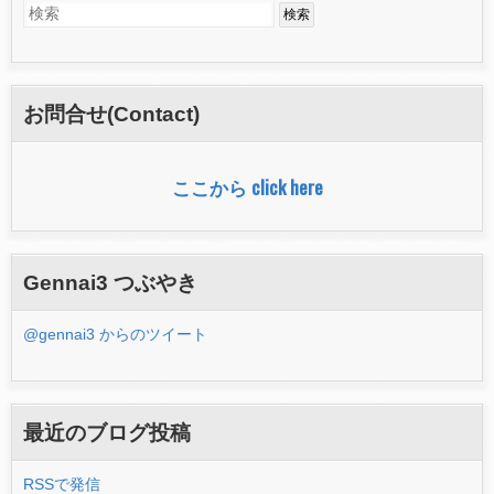
検
検
索
索
フ
お問合せ(Contact)
ォ
ー
ここから click here
ム
Gennai3 つぶやき
@gennai3 からのツイート
最近のブログ投稿
RSSで発信