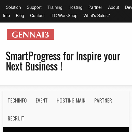
メ
メ
Solution
Support
Training
Hosting
Partner
About
Dev
イ
イ
Info
Blog
Contact
ITC WorkShop
What's Sales?
ン
ン
コ
メ
ン
ニ
テ
ュ
SmartProgress for Inspire your
ン
ー
Next Business !
ツ
に
移
動
S
TECHINFO
EVENT
HOSTING MAIN
PARTNER
e
c
RECRUIT
o