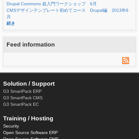
Drupal Commons 超入門ワークショップ 6月
CMSデザインテンプレート初めてコース Drupal編 2013年6
月
続き
Feed information
Solution / Support
G3 SmartPack ERP
G3 SmartPack CMS
G3 SmartPack EC
Training / Hosting
Security
Open Source Software ERP