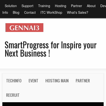
メ
メ
Solution
Support
Training
Hosting
Partner
About
Dev
イ
イ
Info
Blog
Contact
ITC WorkShop
What's Sales?
ン
ン
コ
メ
ン
ニ
テ
ュ
SmartProgress for Inspire your
ン
ー
Next Business !
ツ
に
移
動
S
TECHINFO
EVENT
HOSTING MAIN
PARTNER
e
c
RECRUIT
o