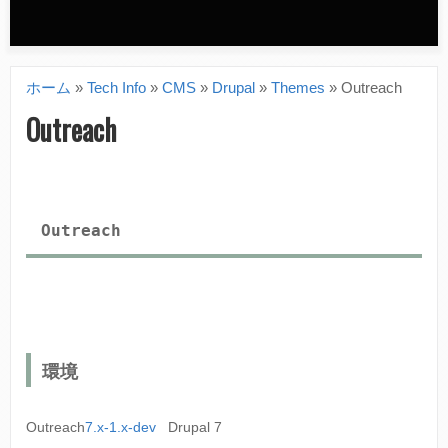
n
d
ホーム
»
Tech Info
»
CMS
»
Drupal
»
Themes
»
Outreach
a
現
Outreach
r
在
y
地
m
Outreach
e
n
u
環境
Outreach
7.x-1.x-dev
Drupal 7