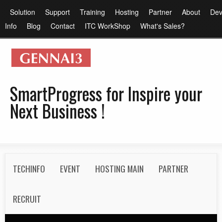
メ
メ
Solution
Support
Training
Hosting
Partner
About
Dev
イ
イ
Info
Blog
Contact
ITC WorkShop
What's Sales?
ン
ン
コ
メ
ン
ニ
テ
ュ
SmartProgress for Inspire your
ン
ー
Next Business !
ツ
に
移
動
S
TECHINFO
EVENT
HOSTING MAIN
PARTNER
e
c
RECRUIT
o