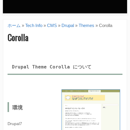
n
d
ホーム
»
Tech Info
»
CMS
»
Drupal
»
Themes
»
Corolla
a
現
Corolla
r
在
y
地
m
Drupal Theme Corolla について
e
n
u
環境
Drupal7