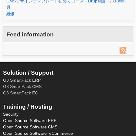
CMSデザインテンプレート初めてコース Drupal編 2013年6
月
続き
Feed information
Solution / Support
G3 SmartPack ERP
G3 SmartPack CMS
G3 SmartPack EC
Training / Hosting
Security
Open Source Software ERP
Open Source Software CMS
Open Source Software eCommerce