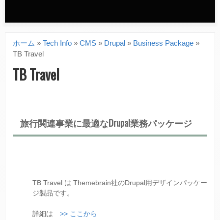
n
d
ホーム
»
Tech Info
»
CMS
»
Drupal
»
Business Package
»
a
現
TB Travel
r
在
TB Travel
y
地
m
e
旅行関連事業に最適なDrupal業務パッケージ
n
u
TB Travel は Themebrain社のDrupal用デザインパッケー
ジ製品です。
詳細は
>> ここから