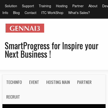
メ
メ
Solution
Support
Training
Hosting
Partner
About
Dev
イ
イ
Info
Blog
Contact
ITC WorkShop
What's Sales?
ン
ン
コ
メ
ン
ニ
テ
ュ
SmartProgress for Inspire your
ン
ー
Next Business !
ツ
に
移
動
S
TECHINFO
EVENT
HOSTING MAIN
PARTNER
e
c
RECRUIT
o