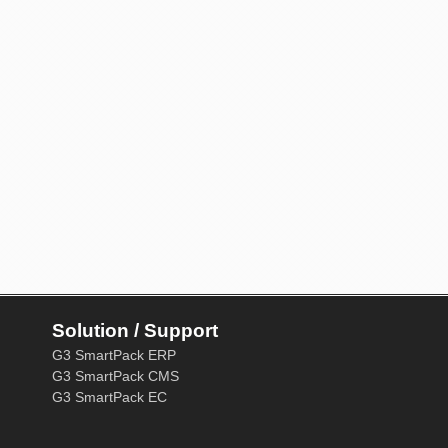
Solution / Support
G3 SmartPack ERP
G3 SmartPack CMS
G3 SmartPack EC