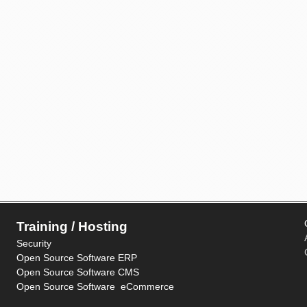
Training / Hosting
Security
Open Source Software ERP
Open Source Software CMS
Open Source Software eCommerce