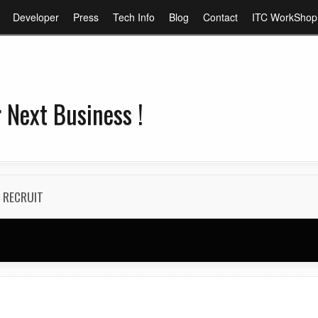
メ
Developer
Press
Tech Info
Blog
Contact
ITC WorkShop
イ
ン
コ
ン
 Next Business !
テ
ン
ツ
に
移
RECRUIT
動