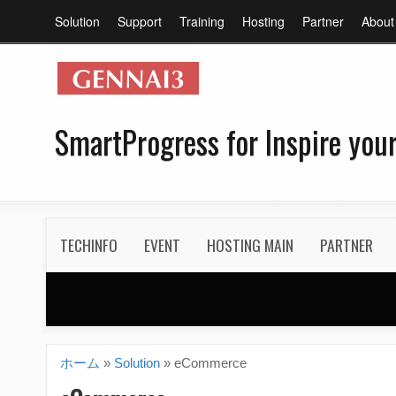
メ
Solution
Support
Training
Hosting
Partner
About
イ
ン
メ
ニ
SmartProgress for Inspire your
ュ
ー
S
TECHINFO
EVENT
HOSTING MAIN
PARTNER
e
c
o
n
ホーム
»
Solution
»
eCommerce
現
d