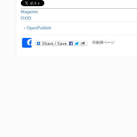
Magento
OXID
‹ OpenPublish
印刷用ページ
SHARE