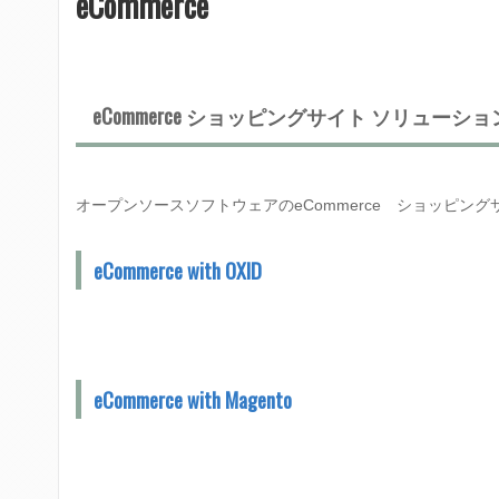
eCommerce
在
a
地
r
eCommerce ショッピングサイト ソリューショ
y
m
e
オープンソースソフトウェアのeCommerce ショッピ
n
eCommerce with OXID
u
eCommerce with Magento