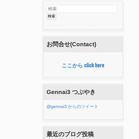
検
検
索
索
フ
ォ
お問合せ(Contact)
ー
ム
ここから click here
Gennai3 つぶやき
@gennai3 からのツイート
最近のブログ投稿