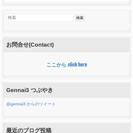
検
検
索
索
フ
お問合せ(Contact)
ォ
ー
ここから click here
ム
Gennai3 つぶやき
@gennai3 からのツイート
最近のブログ投稿