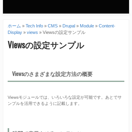
n
d
ホーム
»
Tech Info
»
CMS
»
Drupal
»
Module
»
Content-
a
現
Display
»
views
»
Viewsの設定サンプル
r
在
Viewsの設定サンプル
y
地
m
e
Viewsのさまざまな設定方法の概要
n
u
Viewsモジュールでは、いろいろな設定が可能です。あとでサ
ンプルを活用できるように記載します。