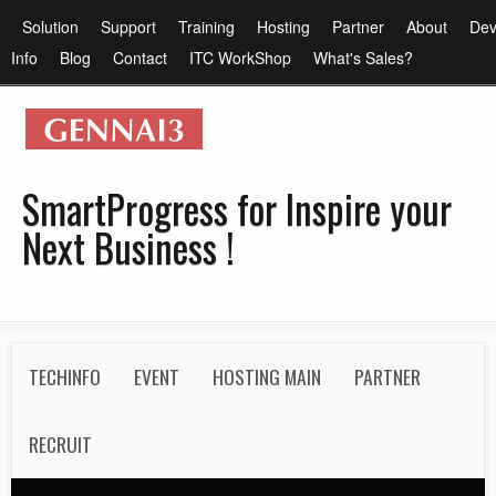
メ
メ
Solution
Support
Training
Hosting
Partner
About
Dev
イ
イ
Info
Blog
Contact
ITC WorkShop
What's Sales?
ン
ン
コ
メ
ン
ニ
テ
ュ
SmartProgress for Inspire your
ン
ー
Next Business !
ツ
に
移
動
S
TECHINFO
EVENT
HOSTING MAIN
PARTNER
e
c
RECRUIT
o