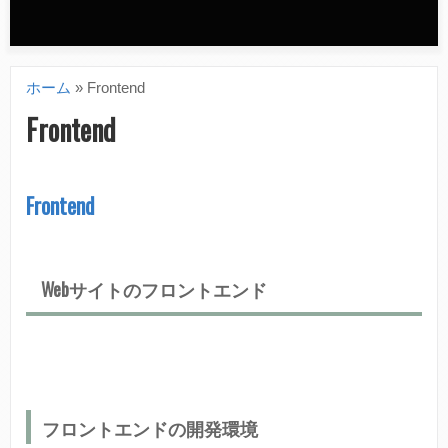
n
d
ホーム
»
Frontend
a
現
Frontend
r
在
y
地
Frontend
m
e
n
Webサイトのフロントエンド
u
フロントエンドの開発環境