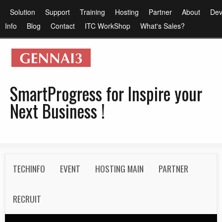
メ
メ
Solution
Support
Training
Hosting
Partner
About
Dev
イ
イ
Info
Blog
Contact
ITC WorkShop
What's Sales?
ン
ン
コ
メ
ン
ニ
テ
ュ
SmartProgress for Inspire your
ン
ー
Next Business !
ツ
に
移
動
S
TECHINFO
EVENT
HOSTING MAIN
PARTNER
e
c
RECRUIT
o