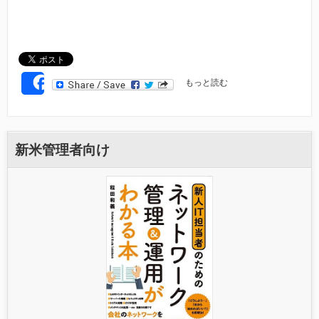
F
もっと読む
SHARE
R
O
N
T
E
新米管理者向け
N
D
に
つ
い
て