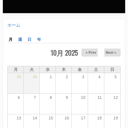
n
d
ホーム
a
現
r
在
月
(アクティブなタブ)
週
日
年
y
地
10月 2025
« Prev
Next »
m
e
月
火
水
木
金
土
日
29
30
1
2
3
4
5
n
u
6
7
8
9
10
11
12
13
14
15
16
17
18
19