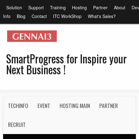
メ
メ
Solution
Support
Training
Hosting
Partner
About
Dev
イ
イ
Info
Blog
Contact
ITC WorkShop
What's Sales?
ン
ン
コ
メ
ン
ニ
テ
ュ
SmartProgress for Inspire your
ン
ー
Next Business !
ツ
に
移
動
S
TECHINFO
EVENT
HOSTING MAIN
PARTNER
e
c
RECRUIT
o