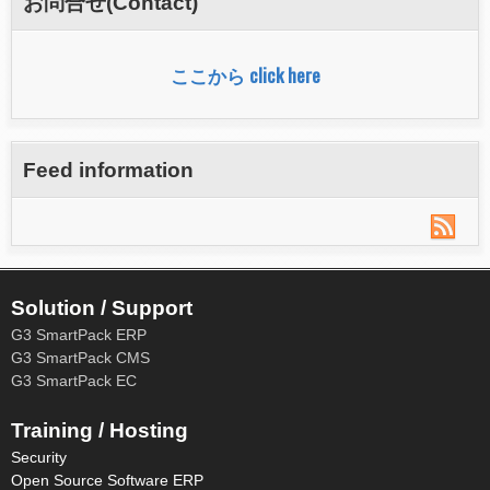
お問合せ(Contact)
ォ
ー
ここから click here
ム
Feed information
Solution / Support
G3 SmartPack ERP
G3 SmartPack CMS
G3 SmartPack EC
Training / Hosting
Security
Open Source Software ERP